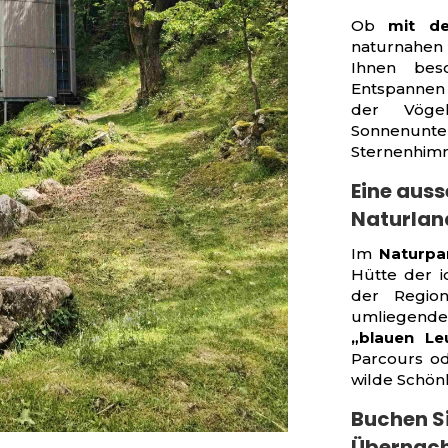
Ob
mit de
naturnahen
Ihnen bes
Entspannen 
der Vöge
Sonnenun
Sternenhim
Eine aus
Naturlan
Im
Naturpa
Hütte der 
der Regio
umliegend
„blauen Le
Parcours od
wilde Schön
Buchen S
Übernach