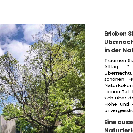
Erleben 
Übernach
in der Na
Träumen Si
Alltag 
Übernacht
schönen 
Naturkokon
Lignon-Tal.
sich über dr
Höhe und v
unvergesslic
Eine auss
Naturfer