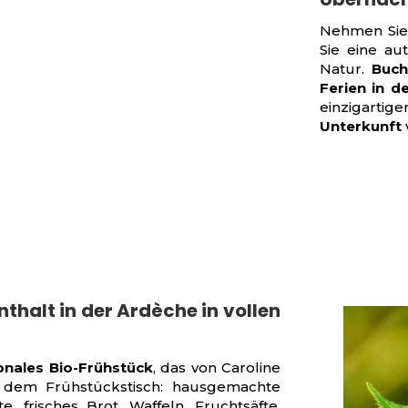
Nehmen Sie 
Sie eine au
Natur.
Buch
Ferien in d
einzigar
Unterkunft
thalt in der Ardèche in vollen
onales Bio-Frühstück
, das von Caroline
uf dem Frühstückstisch: hausgemachte
 frisches Brot, Waffeln, Fruchtsäfte,