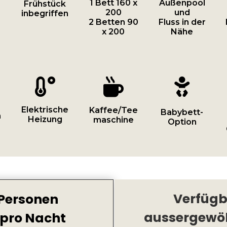
1 Bett 160 x
Außenpool
Frühstück
200
und
inbegriffen
2 Betten 90
Fluss in der
x 200
Nähe



Elektrische
Kaffee/Tee
Babybett-
n
Heizung
maschine
Option
Verfügb
2 Personen
aussergewöh
 pro Nacht