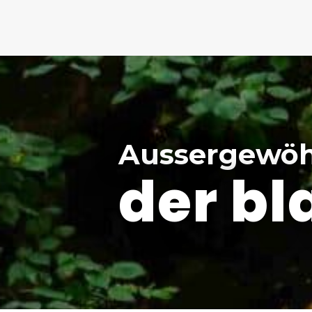
Aussergewöh
der b