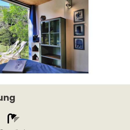
tung
