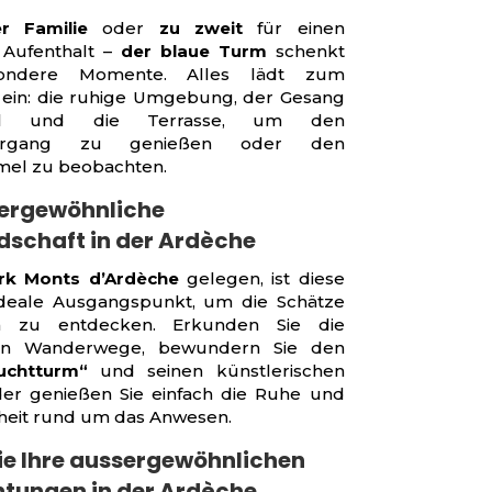
r Familie
oder
zu zweit
für einen
 Aufenthalt –
der blaue Turm
schenkt
ondere Momente. Alles lädt zum
ein: die ruhige Umgebung, der Gesang
l und die Terrasse, um den
tergang zu genießen oder den
mel zu beobachten.
sergewöhnliche
dschaft in der Ardèche
rk Monts d’Ardèche
gelegen, ist diese
ideale Ausgangspunkt, um die Schätze
n zu entdecken. Erkunden Sie die
en Wanderwege, bewundern Sie den
uchtturm“
und seinen künstlerischen
er genießen Sie einfach die Ruhe und
heit rund um das Anwesen.
ie Ihre aussergewöhnlichen
tungen in der Ardèche